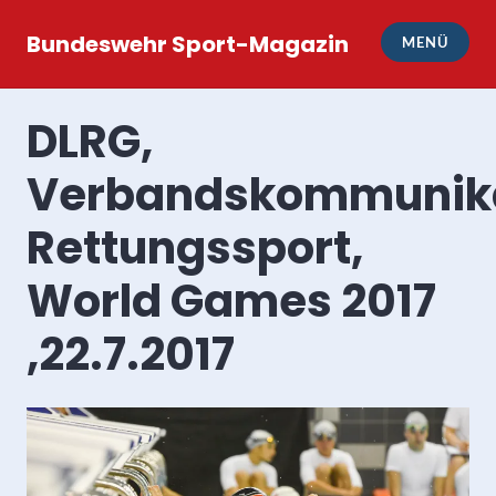
Zum
Inhalt
Bundeswehr Sport-Magazin
MENÜ
springen
DLRG,
Verbandskommunika
Rettungssport,
World Games 2017
,22.7.2017