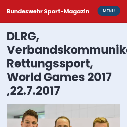
Zum
Inhalt
Bundeswehr Sport-Magazin
MENÜ
springen
DLRG,
Verbandskommunika
Rettungssport,
World Games 2017
,22.7.2017