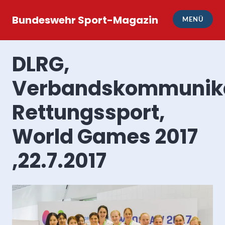
Zum
Inhalt
Bundeswehr Sport-Magazin
MENÜ
springen
DLRG,
Verbandskommunika
Rettungssport,
World Games 2017
,22.7.2017