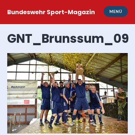
Zum
Inhalt
Bundeswehr Sport-Magazin
MENÜ
springen
GNT_Brunssum_09