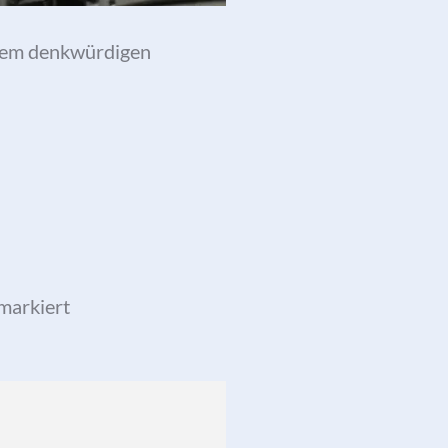
h dem denkwürdigen
markiert