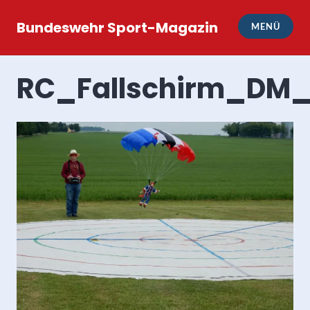
Zum
Inhalt
Bundeswehr Sport-Magazin
MENÜ
springen
RC_Fallschirm_DM_