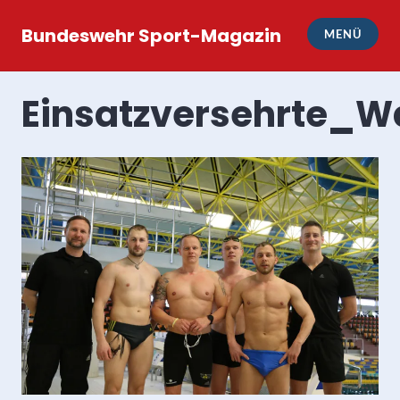
Zum
Inhalt
Bundeswehr Sport-Magazin
MENÜ
springen
Einsatzversehrte_W