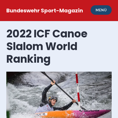
Zum
Inhalt
Bundeswehr Sport-Magazin
MENÜ
springen
2022 ICF Canoe
Slalom World
Ranking