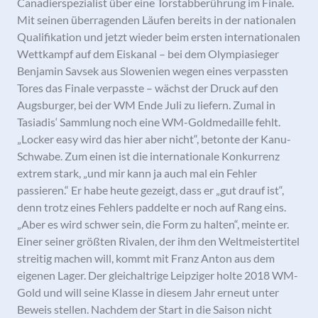
Canadierspezialist über eine Torstabberührung im Finale.
Mit seinen überragenden Läufen bereits in der nationalen
Qualifikation und jetzt wieder beim ersten internationalen
Wettkampf auf dem Eiskanal – bei dem Olympiasieger
Benjamin Savsek aus Slowenien wegen eines verpassten
Tores das Finale verpasste – wächst der Druck auf den
Augsburger, bei der WM Ende Juli zu liefern. Zumal in
Tasiadis‘ Sammlung noch eine WM-Goldmedaille fehlt.
„Locker easy wird das hier aber nicht“, betonte der Kanu-
Schwabe. Zum einen ist die internationale Konkurrenz
extrem stark, „und mir kann ja auch mal ein Fehler
passieren.“ Er habe heute gezeigt, dass er „gut drauf ist“,
denn trotz eines Fehlers paddelte er noch auf Rang eins.
„Aber es wird schwer sein, die Form zu halten“, meinte er.
Einer seiner größten Rivalen, der ihm den Weltmeistertitel
streitig machen will, kommt mit Franz Anton aus dem
eigenen Lager. Der gleichaltrige Leipziger holte 2018 WM-
Gold und will seine Klasse in diesem Jahr erneut unter
Beweis stellen. Nachdem der Start in die Saison nicht