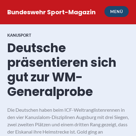
Zum
Inhalt
Bundeswehr Sport-Magazin
MENÜ
springen
KANUSPORT
Deutsche
präsentieren sich
gut zur WM-
Generalprobe
Die Deutschen haben beim ICF-Weltranglistenrennen in
den vier Kanuslalom-Disziplinen Augsburg mit drei Siegen,
zwei zweiten Plätzen und einem dritten Rang gezeigt, dass
der Eiskanal ihre Heimstrecke ist. Gold ging an