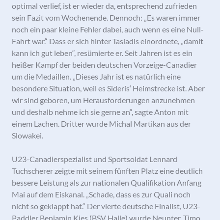
optimal verlief, ist er wieder da, entsprechend zufrieden
sein Fazit vom Wochenende. Dennoch: „Es waren immer
noch ein paar kleine Fehler dabei, auch wenn es eine Null-
Fahrt war.“ Dass er sich hinter Tasiadis einordnete, „damit
kann ich gut leben“, resümierte er. Seit Jahren ist es ein
heißer Kampf der beiden deutschen Vorzeige-Canadier
um die Medaillen. „Dieses Jahr ist es natürlich eine
besondere Situation, weil es Sideris‘ Heimstrecke ist. Aber
wir sind geboren, um Herausforderungen anzunehmen
und deshalb nehme ich sie gerne an“, sagte Anton mit
einem Lachen. Dritter wurde Michal Martikan aus der
Slowakei.
U23-Canadierspezialist und Sportsoldat Lennard
Tuchscherer zeigte mit seinem fünften Platz eine deutlich
bessere Leistung als zur nationalen Qualifikation Anfang
Mai auf dem Eiskanal. „Schade, dass es zur Quali noch
nicht so geklappt hat.“ Der vierte deutsche Finalist, U23-
Paddler Benjamin Kies (BSV Halle) wurde Neunter. Timo