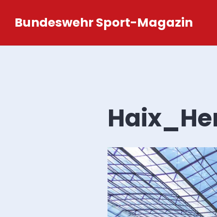
Zum
Bundeswehr Sport-Magazin
Inhalt
springen
Haix_He