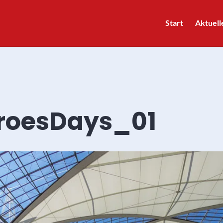
Start
Aktuell
roesDays_01