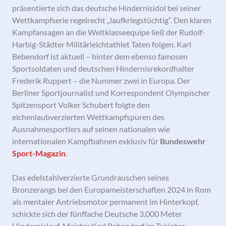
präsentierte sich das deutsche Hindernisidol bei seiner
Wettkampfserie regelrecht „laufkriegstüchtig“. Den klaren
Kampfansagen an die Weltklasseequipe ließ der Rudolf-
Harbig-Städter Militärleichtathlet Taten folgen. Karl
Bebendorf ist aktuell – hinter dem ebenso famosen
Sportsoldaten und deutschen Hindernisrekordhalter
Frederik Ruppert – die Nummer zwei in Europa. Der
Berliner Sportjournalist und Korrespondent Olympischer
Spitzensport Volker Schubert folgte den
eichenlaubverzierten Wettkampfspuren des
Ausnahmesportlers auf seinen nationalen wie
internationalen Kampfbahnen exklusiv für
Bundeswehr
Sport-Magazin
.
Das edelstahlverzierte Grundrauschen seines
Bronzerangs bei den Europameisterschaften 2024 in Rom
als mentaler Antriebsmotor permanent im Hinterkopf,
schickte sich der fünffache Deutsche 3.000 Meter
Hindernislauf-Meister Karl Bebendorf im Tokioter