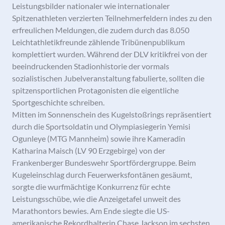
Leistungsbilder nationaler wie internationaler
Spitzenathleten verzierten Teilnehmerfeldern indes zu den
erfreulichen Meldungen, die zudem durch das 8.050
Leichtathletikfreunde zählende Tribünenpublikum
komplettiert wurden. Während der DLV kritikfrei von der
beeindruckenden Stadionhistorie der vormals
sozialistischen Jubelveranstaltung fabulierte, sollten die
spitzensportlichen Protagonisten die eigentliche
Sportgeschichte schreiben.
Mitten im Sonnenschein des Kugelstoßrings repräsentiert
durch die Sportsoldatin und Olympiasiegerin Yemisi
Ogunleye (MTG Mannheim) sowie ihre Kameradin
Katharina Maisch (LV 90 Erzgebirge) von der
Frankenberger Bundeswehr Sportfördergruppe. Beim
Kugeleinschlag durch Feuerwerksfontänen gesäumt,
sorgte die wurfmächtige Konkurrenz für echte
Leistungsschübe, wie die Anzeigetafel unweit des
Marathontors bewies. Am Ende siegte die US-
amerikanische Rekordhalterin Chase Jackson im sechsten