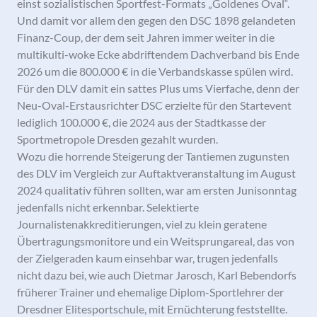
einst sozialistischen Sportfest-Formats „Goldenes Oval“.
Und damit vor allem den gegen den DSC 1898 gelandeten
Finanz-Coup, der dem seit Jahren immer weiter in die
multikulti-woke Ecke abdriftendem Dachverband bis Ende
2026 um die 800.000 € in die Verbandskasse spülen wird.
Für den DLV damit ein sattes Plus ums Vierfache, denn der
Neu-Oval-Erstausrichter DSC erzielte für den Startevent
lediglich 100.000 €, die 2024 aus der Stadtkasse der
Sportmetropole Dresden gezahlt wurden.
Wozu die horrende Steigerung der Tantiemen zugunsten
des DLV im Vergleich zur Auftaktveranstaltung im August
2024 qualitativ führen sollten, war am ersten Junisonntag
jedenfalls nicht erkennbar. Selektierte
Journalistenakkreditierungen, viel zu klein geratene
Übertragungsmonitore und ein Weitsprungareal, das von
der Zielgeraden kaum einsehbar war, trugen jedenfalls
nicht dazu bei, wie auch Dietmar Jarosch, Karl Bebendorfs
früherer Trainer und ehemalige Diplom-Sportlehrer der
Dresdner Elitesportschule, mit Ernüchterung feststellte.