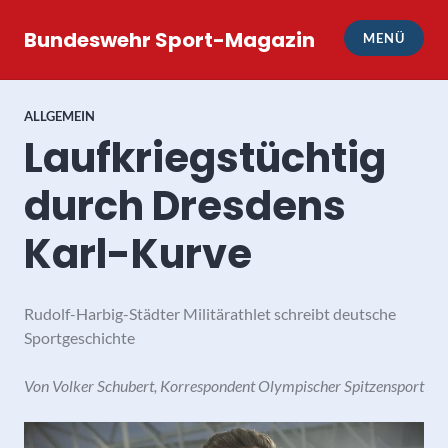
Zum
Inhalt
Bundeswehr Sport-Magazin
MENÜ
springen
ALLGEMEIN
Laufkriegstüchtig
durch Dresdens
Karl-Kurve
Rudolf-Harbig-Städter Militärathlet schreibt deutsche
Sportgeschichte
Von Volker Schubert, Korrespondent Olympischer Spitzensport