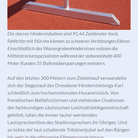
Die starren Hindernisbalken sind 91,44 Zentimeter hoch.
Fehltritte mit Stürzen können zu schweren Verletzungen führen.
Einschließlich des Wassergrabenhindernisses müssen die
Mittelstreckenspezialisten während der siebeneinhalb 400
Meter Runden 35 Balkenüberquerungen meistern.
Auf den letzten 300 Metern zum Zieleinlauf verwandelte
sich der Siegeslauf des Dresdener Hinderniskönigs Karl
schließlich zum hochemotionalen Husarenstück. Von
frenetischen Beifallsstürmen und stehenden Ovationen
der fachkundigen sächsischen Leichtathletikgemeinschaft
geleitet, taten die immer lauter werdenden
Lautsprechertöne des Stadionsprechers ihr Übriges: Und
so tobte der laut schallende Tribünenjubel auf den Rängen
bis weit in die pittoreske Elbmetropole hinaus.