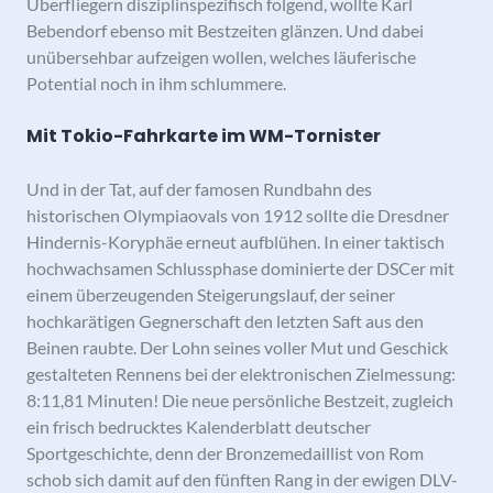
Überfliegern disziplinspezifisch folgend, wollte Karl
Bebendorf ebenso mit Bestzeiten glänzen. Und dabei
unübersehbar aufzeigen wollen, welches läuferische
Potential noch in ihm schlummere.
Mit Tokio-Fahrkarte im WM-Tornister
Und in der Tat, auf der famosen Rundbahn des
historischen Olympiaovals von 1912 sollte die Dresdner
Hindernis-Koryphäe erneut aufblühen. In einer taktisch
hochwachsamen Schlussphase dominierte der DSCer mit
einem überzeugenden Steigerungslauf, der seiner
hochkarätigen Gegnerschaft den letzten Saft aus den
Beinen raubte. Der Lohn seines voller Mut und Geschick
gestalteten Rennens bei der elektronischen Zielmessung:
8:11,81 Minuten! Die neue persönliche Bestzeit, zugleich
ein frisch bedrucktes Kalenderblatt deutscher
Sportgeschichte, denn der Bronzemedaillist von Rom
schob sich damit auf den fünften Rang in der ewigen DLV-