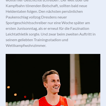
Kampfbahn tönenden Botschaft, sollten bald neue
Heldentaten folgen. Den nächsten persönlichen
Paukenschlag vollzog Dresdens neuer
Sportgeschichtsschreiber nur eine Woche später am
ersten Junisonntag, als er erneut für die Faszination
Leichtathletik sorgte. Und zwar beim zweiten Auftritt in
seinem geliebten Trainingsstadion und
Wettkampfwohnzimmer.