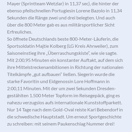
Mayer (Sprintteam Wetzlar) in 11,37 sec), die hinter der
ebenso pfeilschnellen Portugiesin Lorene Bazolo in 11,34
Sekunden die Ränge zwei und drei belegten. Und auch
über die 800 Meter gab es aus militärsportlicher Sicht
Erfreuliches.
So öffnete Deutschlands beste 800-Meter-Läuferin, die
Sportsoldatin Majtie Kolberg (LG Kreis Ahrweiler), zum
Saisoneinstieg ihre „Überraschungskiste“, wie sie sagte.
Mit 2:00,95 Minuten ein konstanter Auftakt, auf dem sich
ihre Mittelstreckenambitionen in Richtung der nationalen
Titelkämpfe „gut aufbauen“ ließen. Siegerin wurde die
starke Favoritin und Eidgenossin Lore Hoffmann in
2:00,11 Minuten. Mit der um zwei Sekunden Dresden-
gestählten 1.500 Meter Topform im Reisegepäck, ging es
nahezu verzugslos aufs internationale Kunststoffparkett.
Nur 14 Tage nach dem Gold-Oval reiste Karl Bebendorf in
die schwedische Hauptstadt. Um erneut Sportgeschichte
zu schreiben: mit seinem Paukenschlag Nummer drei!