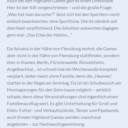
Auch bei den Highland Games gibt es einen Dresscode.
Hier ist der Kilt vorgeschrieben – und die große Frage:
„Was hat man darunter?“ lässt sich bei den Sportlern recht
einfach beantworten: eine Sporthose. Die ist nämlich auf
dem field verpflichtend. Die Schotten antworten dagegen
gern mal: „Das Erbe der Nation…“
Da Sylvana in der Nähe von Flensburg wohnt, die Games
aber nicht in der Nähe von Flensburg stattfinden, sondern
eher in Kamen, Berlin, Fürstenwalde, Rüsselsheim,
Angelbachtal… ist schnell mal ein Wochenende komplett
verplant, leider meist ohne Familie, denn die „Heavies“
starten in der Regel am Sonntag. Da ist ein Schulbesuch am
Montagmorgen für den Sohn kaum möglich – wirklich
schade, denn diese Veranstaltungen sind eigentlich einen
Familienausflug wert. Es gibt Unterhaltung für Groß und
Klein: Futter- und Verkaufsstände, Tänzer und Pipebands,
auch Kinder Highland Games werden manchmal
angeboten – zur Nachwuchsgewinnung.