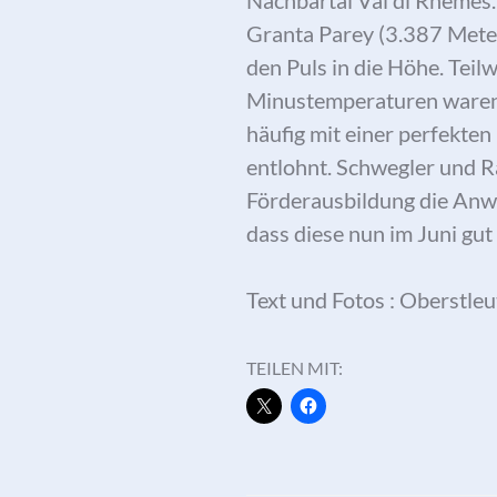
Nachbartal Val di Rhêmes.
Granta Parey (3.387 Meter
den Puls in die Höhe. Tei
Minustemperaturen waren b
häufig mit einer perfekte
entlohnt. Schwegler und Ra
Förderausbildung die Anwä
dass diese nun im Juni gu
Text und Fotos : Oberstle
TEILEN MIT: