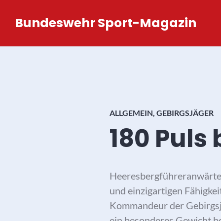
Zum
Bundeswehr Sport-Magazin
Inhalt
springen
ALLGEMEIN
,
GEBIRGSJÄGER
180 Puls 
Heeresbergführeranwärter 
und einzigartigen Fähigkei
Kommandeur der Gebirgsjä
ein besonderes Gewicht be