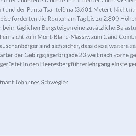
 Unter anderem standen sie auf dem Grande Sassière
) und der Punta Tsantelèina (3.601 Meter). Nicht nu
lweise forderten die Routen am Tag bis zu 2.800 Höhe
eim täglichen Bergsteigen eine zusätzliche Belastu
n Fernsicht zum Mont-Blanc-Massiv, zum Gand Combi
uschenberger sind sich sicher, dass diese weitere z
rter der Gebirgsjägerbrigade 23 weit nach vorne ge
t gerüstet in den Heeresbergführerlehrgang einsteige
utnant Johannes Schwegler