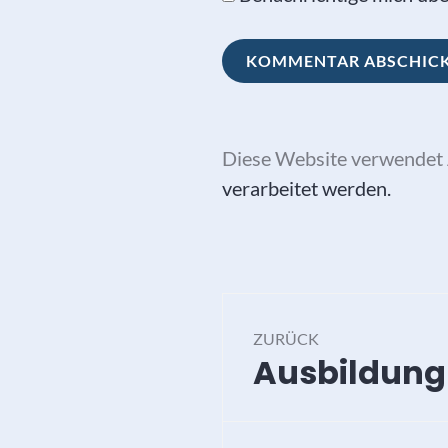
Diese Website verwendet 
verarbeitet werden.
Beitragsna
ZURÜCK
Ausbildung 
Vorheriger
Beitrag: