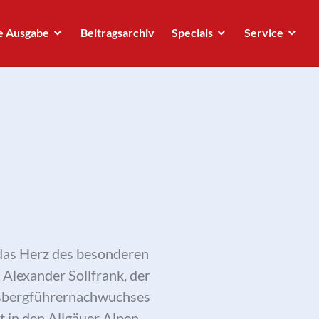
e Ausgabe
Beitragsarchiv
Specials
Service
 das Herz des besonderen
 Alexander Sollfrank, der
esbergführernachwuchses
 in den Allgäuer Alpen