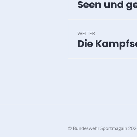
Seen und g
Vorheriger
Beitrag:
WEITER
Die Kampfs
Nächster
Beitrag:
©️ Bundeswehr Sportmagain 202