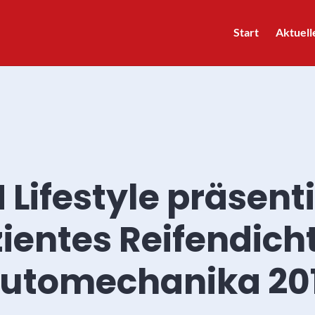
Start
Aktuell
Lifestyle präsenti
zientes Reifendich
Automechanika 20