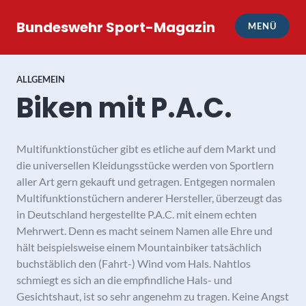
Zum
Inhalt
Bundeswehr Sport-Magazin
MENÜ
springen
ALLGEMEIN
Biken mit P.A.C.
Multifunktionstücher gibt es etliche auf dem Markt und
die universellen Kleidungsstücke werden von Sportlern
aller Art gern gekauft und getragen. Entgegen normalen
Multifunktionstüchern anderer Hersteller, überzeugt das
in Deutschland hergestellte P.A.C. mit einem echten
Mehrwert. Denn es macht seinem Namen alle Ehre und
hält beispielsweise einem Mountainbiker tatsächlich
buchstäblich den (Fahrt-) Wind vom Hals. Nahtlos
schmiegt es sich an die empfind­liche Hals- und
Gesichtshaut, ist so sehr angenehm zu tragen. Keine Angst