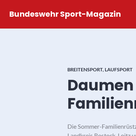
Zum
Bundeswehr Sport-Magazin
Inhalt
springen
BREITENSPORT
,
LAUFSPORT
Daumen h
Familien
Die Sommer-Familienrüstze
Landkreis Rostock, Loitz 