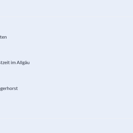
sten
tzeit im Allgäu
egerhorst