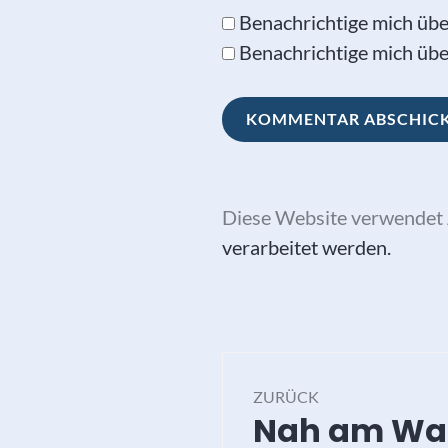
Benachrichtige mich üb
Benachrichtige mich über
Diese Website verwendet 
verarbeitet werden.
Beitragsna
ZURÜCK
Nah am Was
Vorheriger