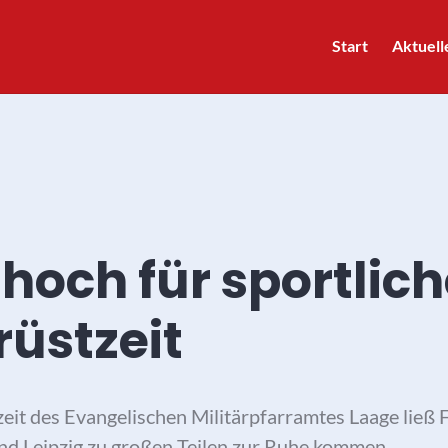
Start
Aktuell
och für sportlich
rüstzeit
it des Evangelischen Militärpfarramtes Laage ließ 
und Leipzig zu großen Teilen zur Ruhe kommen.