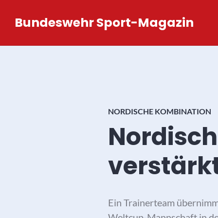
Zum
Bundeswehr Sport-Magazin
Inhalt
springen
NORDISCHE KOMBINATION
Nordisch
verstärk
Ein Trainerteam übernimm
Weltcup-Mannschaft in de