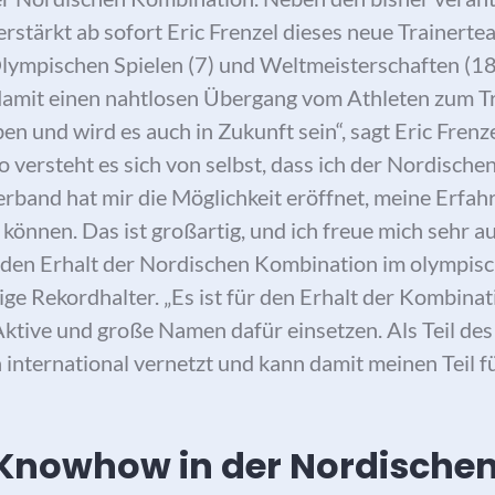
rstärkt ab sofort Eric Frenzel dieses neue Trainertea
ympischen Spielen (7) und Weltmeisterschaften (18) 
t damit einen nahtlosen Übergang vom Athleten zum Tr
 und wird es auch in Zukunft sein“, sagt Eric Frenzel
o versteht es sich von selbst, dass ich der Nordisch
rband hat mir die Möglichkeit eröffnet, meine Erfah
können. Das ist großartig, und ich freue mich sehr a
ür den Erhalt der Nordischen Kombination im olympi
ige Rekordhalter. „Es ist für den Erhalt der Kombina
Aktive und große Namen dafür einsetzen. Als Teil de
in international vernetzt und kann damit meinen Teil 
Knowhow in der Nordische