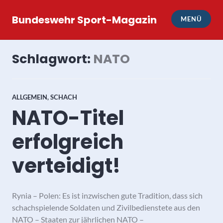
Zum
Inhalt
Bundeswehr Sport-Magazin
MENÜ
springen
Schlagwort:
NATO
ALLGEMEIN
,
SCHACH
NATO-Titel
erfolgreich
verteidigt!
Rynia – Polen: Es ist inzwischen gute Tradition, dass sich
schachspielende Soldaten und Zivilbedienstete aus den
NATO – Staaten zur jährlichen NATO –