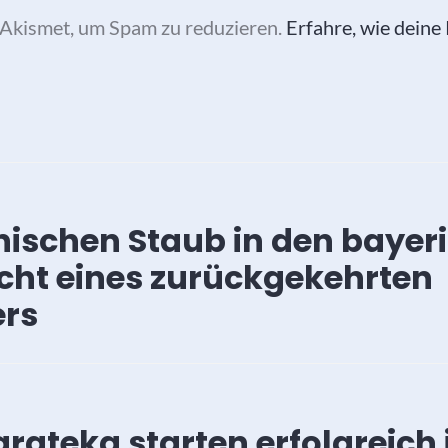
Akismet, um Spam zu reduzieren.
Erfahre, wie dein
vigation
ischen Staub in den bayer
cht eines zurückgekehrten
ers
rateka starten erfolgreich