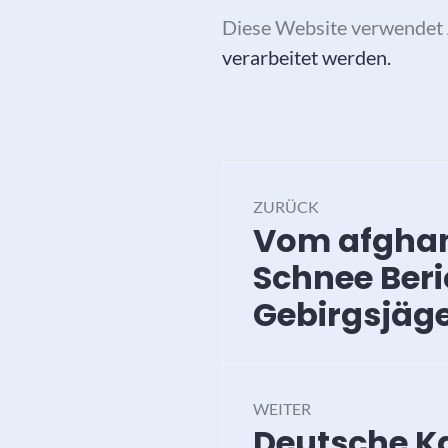
Diese Website verwendet 
verarbeitet werden.
Beitragsna
ZURÜCK
Vom afghan
Vorheriger
Beitrag:
Schnee Beri
Gebirgsjäg
WEITER
Deutsche Ka
Nächster