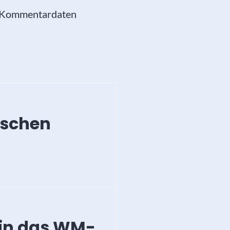
e Kommentardaten
ischen
 in das WM-