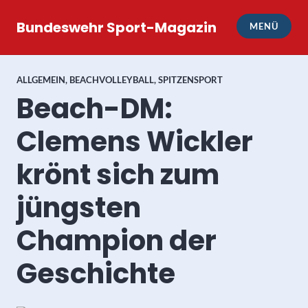
Zum
Inhalt
Bundeswehr Sport-Magazin
MENÜ
springen
ALLGEMEIN
,
BEACHVOLLEYBALL
,
SPITZENSPORT
Beach-DM:
Clemens Wickler
krönt sich zum
jüngsten
Champion der
Geschichte