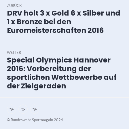
ZURÜCK
DRV holt 3 x Gold 6 x Silber und
Vorheriger
Beitrag:
1 x Bronze bei den
Euromeisterschaften 2016
WEITER
Special Olympics Hannover
Nächster
Beitrag:
2016: Vorbereitung der
sportlichen Wettbewerbe auf
der Zielgeraden
Impressum
Datenschutz
Kontakt
©️ Bundeswehr Sportmagain 2024