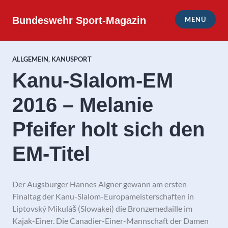
Zum
Inhalt
Bundeswehr Sport-Magazin
MENÜ
springen
ALLGEMEIN
,
KANUSPORT
Kanu-Slalom-EM
2016 – Melanie
Pfeifer holt sich den
EM-Titel
Der Augsburger Hannes Aigner gewann am ersten
Finaltag der Kanu-Slalom-Europameisterschaften in
Liptovský Mikuláš (Slowakei) die Bronzemedaille im
Kajak-Einer. Die Canadier-Einer-Mannschaft der Damen