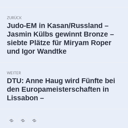
Beitragsnavigation
ZURÜCK
Vorheriger
Judo-EM in Kasan/Russland –
Beitrag:
Jasmin Külbs gewinnt Bronze –
siebte Plätze für Miryam Roper
und Igor Wandtke
WEITER
Nächster
DTU: Anne Haug wird Fünfte bei
Beitrag:
den Europameisterschaften in
Lissabon –
Impressum
Datenschutz
Kontakt