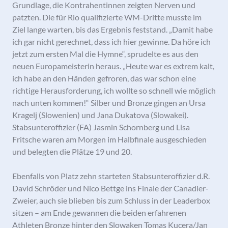
Grundlage, die Kontrahentinnen zeigten Nerven und
patzten. Die für Rio qualifizierte WM-Dritte musste im
Ziel lange warten, bis das Ergebnis feststand. „Damit habe
ich gar nicht gerechnet, dass ich hier gewinne. Da höre ich
jetzt zum ersten Mal die Hymne“, sprudelte es aus den
neuen Europameisterin heraus. „Heute war es extrem kalt,
ich habe an den Händen gefroren, das war schon eine
richtige Herausforderung, ich wollte so schnell wie möglich
nach unten kommen!“ Silber und Bronze gingen an Ursa
Kragelj (Slowenien) und Jana Dukatova (Slowakei).
Stabsunteroffizier (FA) Jasmin Schornberg und Lisa
Fritsche waren am Morgen im Halbfinale ausgeschieden
und belegten die Plätze 19 und 20.
Ebenfalls von Platz zehn starteten Stabsunteroffizier d.R.
David Schröder und Nico Bettge ins Finale der Canadier-
Zweier, auch sie blieben bis zum Schluss in der Leaderbox
sitzen – am Ende gewannen die beiden erfahrenen
Athleten Bronze hinter den Slowaken Tomas Kucera/Jan