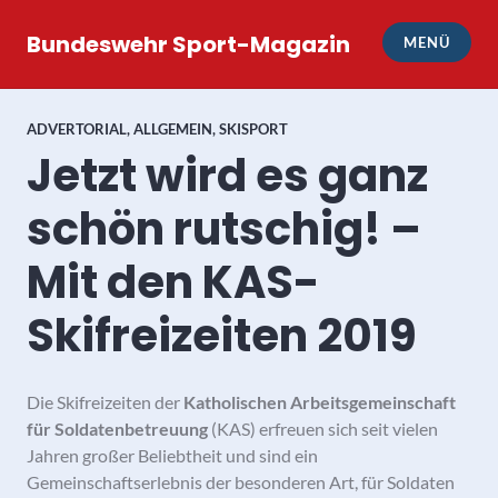
Zum
Inhalt
Bundeswehr Sport-Magazin
MENÜ
springen
ADVERTORIAL
,
ALLGEMEIN
,
SKISPORT
Jetzt wird es ganz
schön rutschig! –
Mit den KAS-
Skifreizeiten 2019
Die Skifreizeiten der
Katholischen Arbeitsgemeinschaft
für Soldatenbetreuung
(KAS) erfreuen sich seit vielen
Jahren großer Beliebtheit und sind ein
Gemeinschaftserlebnis der besonderen Art, für Soldaten