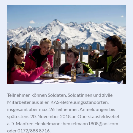
Teilnehmen können Soldaten, Soldatinnen und zivile
Mitarbeiter aus allen KAS-Betreuungsstandorten,
insgesamt aber max. 26 Teilnehmer. Anmeldungen bis
spätestens 20. November 2018 an Oberstabsfeldwebel
a.D. Manfred Henkelmann: henkelmann1808@aol.com
oder 0172/888 8716.