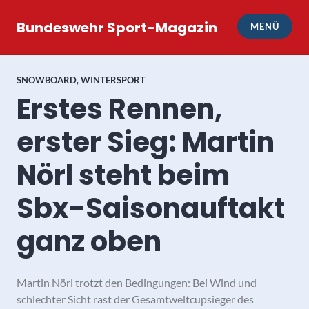
Zum
Inhalt
Bundeswehr Sport-Magazin
MENÜ
springen
SNOWBOARD
,
WINTERSPORT
Erstes Rennen,
erster Sieg: Martin
Nörl steht beim
Sbx-Saisonauftakt
ganz oben
Martin Nörl trotzt den Bedingungen: Bei Wind und
schlechter Sicht rast der Gesamtweltcupsieger des