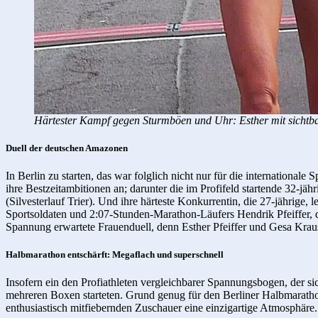
Härtester Kampf gegen Sturmböen und Uhr: Esther mit sichtbar
Duell der deutschen Amazonen
In Berlin zu starten, das war folglich nicht nur für die internation
ihre Bestzeitambitionen an; darunter die im Profifeld startende 32-j
(Silvesterlauf Trier). Und ihre härteste Konkurrentin, die 27-jährige,
Sportsoldaten und 2:07-Stunden-Marathon-Läufers Hendrik Pfeiffer, 
Spannung erwartete Frauenduell, denn Esther Pfeiffer und Gesa Krau
Halbmarathon entschärft: Megaflach und superschnell
Insofern ein den Profiathleten vergleichbarer Spannungsbogen, der s
mehreren Boxen starteten. Grund genug für den Berliner Halbmarathon
enthusiastisch mitfiebernden Zu­schauer eine einzigartige Atmosphäre.