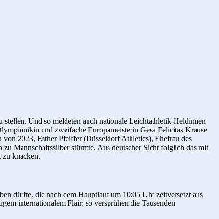
u stellen. Und so meldeten auch nationale Leichtathletik-Heldinnen
, Olympionikin und zweifache Europameis­terin Gesa Felicitas Krause
n von 2023, Esther Pfeiffer (Düsseldorf Athletics), Ehefrau des
u Mannschaftssilber stürmte. Aus deutscher Sicht folglich das mit
it zu knacken.
ben dürfte, die nach dem Hauptlauf um 10:05 Uhr zeitversetzt aus
igem internationalem Flair: so versprühen die Tausenden