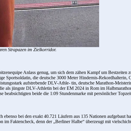
en Strapazen im Zielkorridor.
ale Spitzenequipe Anlass genug, um sich dem zähen Kampf um Bestzeiten z
ährige Sportsoldatin, die deutsche 3000 Meter Hindernis-Rekordhalterin
 leistungsstark aufstrebende DLV-Athle- tin, deutsche Marathon-Meisteri
die als jüngste DLV-Athletin bei der EM 2024 in Rom im Halbmarathon z
se beabsichtigten beide die 1:09 Stundenmarke mit persönlicher Topze
ich ebenso bei den exakt 40.721 Läufern aus 135 Nationen aufgebaut ha
 im Faktencheck, denn der „Berliner Halbe“ überzeugt mit vielschicht