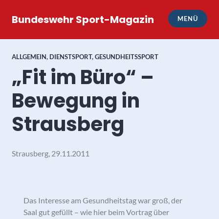
Zum
Inhalt
Bundeswehr Sport-Magazin
MENÜ
springen
ALLGEMEIN
,
DIENSTSPORT
,
GESUNDHEITSSPORT
„Fit im Büro“ –
Bewegung in
Strausberg
Strausberg, 29.11.2011
Das Interesse am Gesundheitstag war groß, der
Saal gut gefüllt – wie hier beim Vortrag über