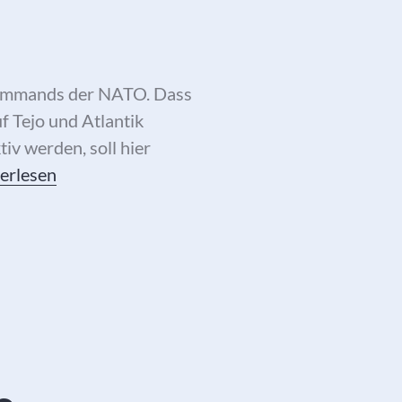
 Commands der NATO. Dass
f Tejo und Atlantik
tiv werden, soll hier
Lisbon: Sonne, Sand und sportliche Ambitionen
erlesen