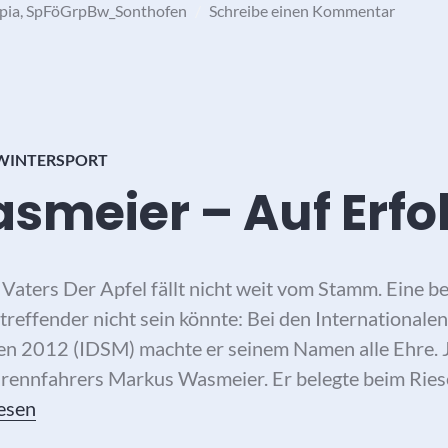
pia
,
SpFöGrpBw_Sonthofen
Schreibe einen Kommentar
WINTERSPORT
smeier – Auf Erfo
Vaters Der Apfel fällt nicht weit vom Stamm. Eine b
reffender nicht sein könnte: Bei den Internationalen
en 2012 (IDSM) machte er seinem Namen alle Ehre. 
irennfahrers Markus Wasmeier. Er belegte beim Ries
asmeier – Auf Erfolgskurs
esen