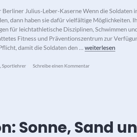
 Berliner Julius-Leber-Kaserne Wenn die Soldaten in
en, dann haben sie dafür vielfältige Möglichkeiten. 
gen für leichtathletische Disziplinen, Schwimmen un
ttetes Fitness und Präventionszentrum zur Verfügun
Body Power als Fit
Pflicht, damit die Soldaten den …
weiterlesen
,
Sportlehrer
Schreibe einen Kommentar
on: Sonne, Sand u