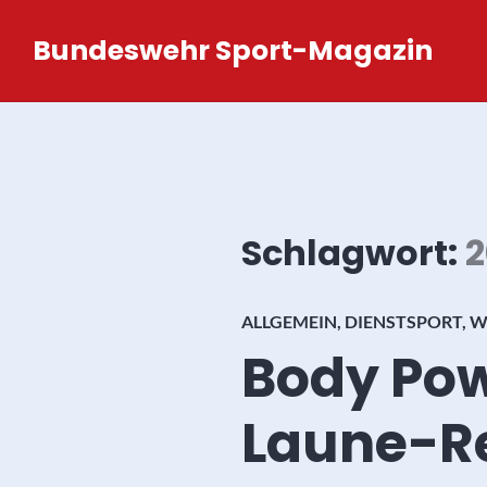
Zum
Bundeswehr Sport-Magazin
Inhalt
springen
Schlagwort:
2
ALLGEMEIN
,
DIENSTSPORT
,
W
Body Pow
Laune-R