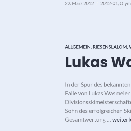
22. März 2012
2012-01
,
Olym
ALLGEMEIN
,
RIESENSLALOM
,
Lukas Wa
In der Spur des bekannten 
Falle von Lukas Wasmeier t
Divisionsskimeisterschaft
Sohn des erfolgreichen Sk
Lukas W
Gesamtwertung …
weiterl