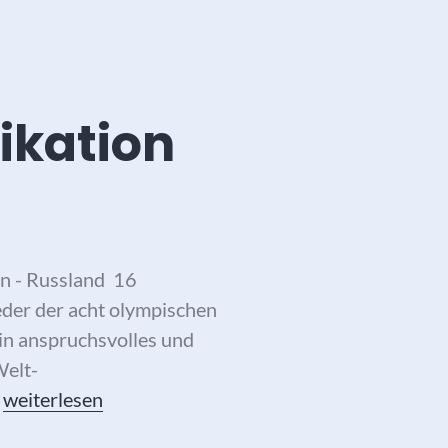
ikation
n - Russland 16
der der acht olympischen
in anspruchsvolles und
Welt-
Top Europa-Olympiaqualifikation im Taekwondo
…
weiterlesen