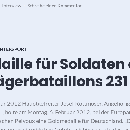
M
,
Interview
Schreibe einen Kommentar
NTERSPORT
ille für Soldaten
ägerbataillons 231
uar 2012 Hauptgefreiter Josef Rottmoser, Angehörig
1, holte am Montag, 6. Februar 2012, bei der Europa
ischen Pelvoux eine Goldmedaille für Deutschland. „
m unbeschreiblichen Gefühl. Ich bin so stolz, dass i