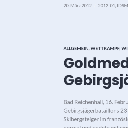
20. März 2012
2012-01
,
IDS
ALLGEMEIN
,
WETTKAMPF
,
WI
Goldmeda
Gebirgsj
Bad Reichenhall, 16. Febr
Gebirgsjägerbataillons 23
Skibergsteiger im französ
normal und endete mit eine