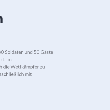
m
80 Soldaten und 50 Gäste
rt. Im
h die Wettkämpfer zu
schließlich mit
birgsjägerbrigade 23 am Götschen