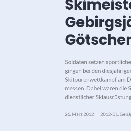
Skimeist
Gebirgsj
Götsche
Soldaten setzen sportlic
gingen bei den diesjährig
Skitourenwettkampf am Di
messen. Dabei waren die S
dienstlicher Skiausrüstu
26. März 2012
2012-01
,
GebJ