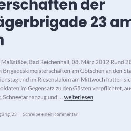
erschaften der
ägerbrigade 23 a
n
he Maßstäbe, Bad Reichenhall, 08. März 2012 Rund 2
en Brigadeskimeisterschaften am Götschen an den Sta
enstag und im Riesenslalom am Mittwoch hatten sic
oldaten im Gegensatz zu den Gästen verpflichtet, aus
Skimeisterschaften der Ge
ng, Schneetarnanzug und …
weiterlesen
gBrig_23
Schreibe einen Kommentar