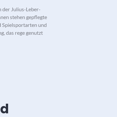
 der Julius-Leber-
Ihnen stehen gepflegte
d Spielsportarten und
g, das rege genutzt
ness- und Gute-Laune-Rezept
nd