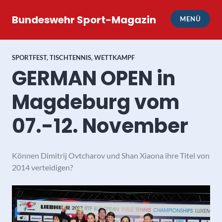
Zum
Inhalt
Bundeswehr Sport-Magazin
MENÜ
springen
SPORTFEST
,
TISCHTENNIS
,
WETTKAMPF
GERMAN OPEN in
Magdeburg vom
07.-12. November
Können Dimitrij Ovtcharov und Shan Xiaona ihre Titel von
2014 verteidigen?