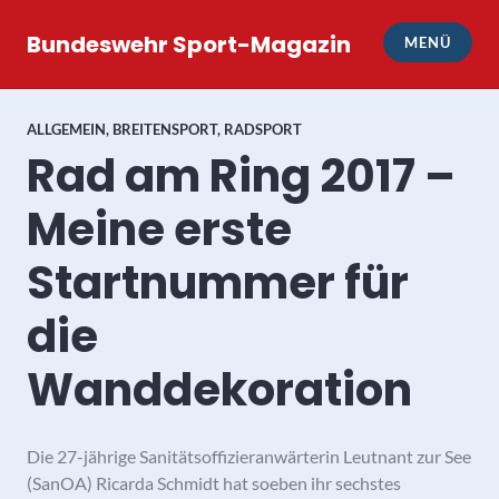
Zum
Inhalt
Bundeswehr Sport-Magazin
MENÜ
springen
ALLGEMEIN
,
BREITENSPORT
,
RADSPORT
Rad am Ring 2017 –
Meine erste
Startnummer für
die
Wanddekoration
Die 27-jährige Sanitätsoffizieranwärterin Leutnant zur See
(SanOA) Ricarda Schmidt hat soeben ihr sechstes