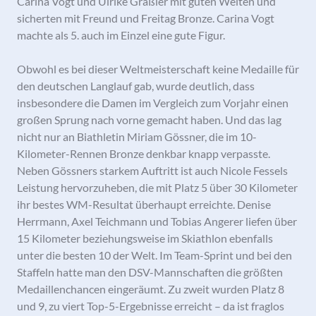
Carina Vogt und Ulrike Gräßler mit guten Weiten und
sicherten mit Freund und Freitag Bronze. Carina Vogt
machte als 5. auch im Einzel eine gute Figur.
Obwohl es bei dieser Weltmeisterschaft keine Medaille für
den deutschen Langlauf gab, wurde deutlich, dass
insbesondere die Damen im Vergleich zum Vorjahr einen
großen Sprung nach vorne gemacht haben. Und das lag
nicht nur an Biathletin Miriam Gössner, die im 10-
Kilometer-Rennen Bronze denkbar knapp verpasste.
Neben Gössners starkem Auftritt ist auch Nicole Fessels
Leistung hervorzuheben, die mit Platz 5 über 30 Kilometer
ihr bestes WM-Resultat überhaupt erreichte. Denise
Herrmann, Axel Teichmann und Tobias Angerer liefen über
15 Kilometer beziehungsweise im Skiathlon ebenfalls
unter die besten 10 der Welt. Im Team-Sprint und bei den
Staffeln hatte man den DSV-Mannschaften die größten
Medaillenchancen eingeräumt. Zu zweit wurden Platz 8
und 9, zu viert Top-5-Ergebnisse erreicht – da ist fraglos