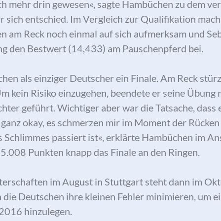
och mehr drin gewesen«, sagte Hambüchen zu dem v
r sich entschied. Im Vergleich zur Qualifikation ma
en am Reck noch einmal auf sich aufmerksam und Se
ng den Bestwert (14,433) am Pauschenpferd bei.
hen als einziger Deutscher ein Finale. Am Reck stürz
m kein Risiko einzugehen, beendete er seine Übung 
chter geführt. Wichtiger aber war die Tatsache, dass 
t ganz okay, es schmerzen mir im Moment der Rücken
ts Schlimmes passiert ist«, erklärte Hambüchen im A
15.008 Punkten knapp das Finale an den Ringen.
erschaften im August in Stuttgart steht dann im Ok
 die Deutschen ihre kleinen Fehler minimieren, um ei
 2016 hinzulegen.