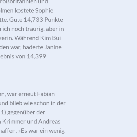
Großbritannien und
olmen kostete Sophie
ätte. Gute 14,733 Punkte
ich noch traurig, aber in
tzerin. Während Kim Bui
eden war, haderte Janine
rgebnis von 14,399
en, war erneut Fabian
nd blieb wie schon in der
711) gegenüber der
an Krimmer und Andreas
affen. »Es war ein wenig