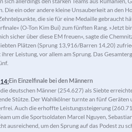
n sich allerdings den starken Teams aus Rumänien, 
. Die ein oder andere kleine Unsauberkeit an den H
ehntelpunkte, die sie für eine Medaille gebraucht h
inale« (O-Ton Kim Bui) zum fünften Rang. »Jetzt bin 
mich sicher über diese EM freuen«, sagte die Chemni
 siebten Plätzen (Sprung 13,916/Barren 14,20) zufri
t ihrer Leistung, vor allem am Sprung. Das Gesamte
ünf.
Ein Einzelfinale bei den Männern
 die deutschen Männer (254.627) als Siebte erreicht
de Stütze. Der Wahlkölner turnte an fünf Geräten u
lerfrei. Auch die erhoffte Leistungssteigerung (260.
s Team um die Sportsoldaten Marcel Nguyen, Sebasti
ht ausreichend, um den Sprung auf das Podest zu sch