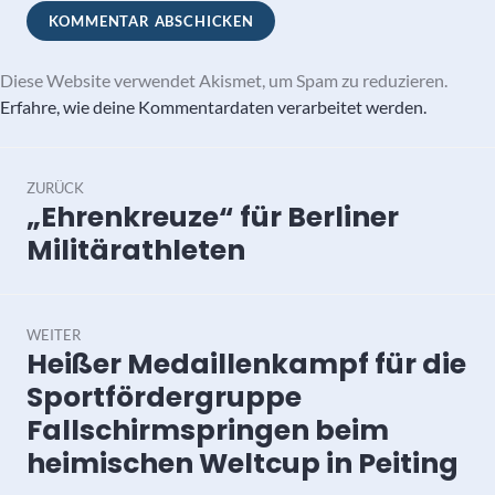
Diese Website verwendet Akismet, um Spam zu reduzieren.
Erfahre, wie deine Kommentardaten verarbeitet werden.
Beitragsnavigation
ZURÜCK
„Ehrenkreuze“ für Berliner
Vorheriger
Beitrag:
Militärathleten
WEITER
Heißer Medaillenkampf für die
Nächster
Beitrag:
Sportfördergruppe
Fallschirmspringen beim
heimischen Weltcup in Peiting