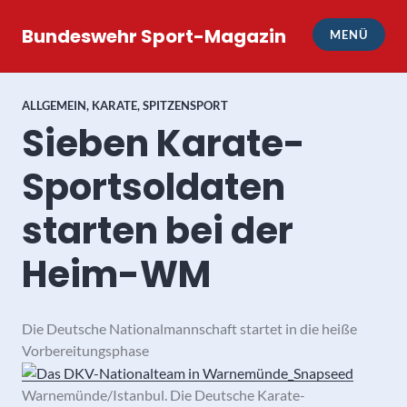
Zum
Inhalt
Bundeswehr Sport-Magazin
MENÜ
springen
ALLGEMEIN
,
KARATE
,
SPITZENSPORT
Sieben Karate-
Sportsoldaten
starten bei der
Heim-WM
Die Deutsche Nationalmannschaft startet in die heiße
Vorbereitungsphase
Warnemünde/Istanbul. Die Deutsche Karate-