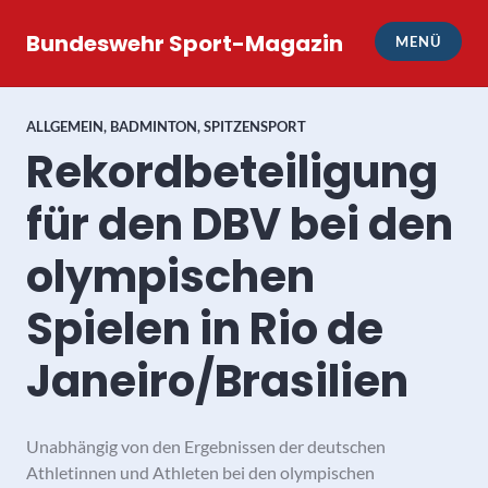
Zum
Inhalt
Bundeswehr Sport-Magazin
MENÜ
springen
ALLGEMEIN
,
BADMINTON
,
SPITZENSPORT
Rekordbeteiligung
für den DBV bei den
olympischen
Spielen in Rio de
Janeiro/Brasilien
Unabhängig von den Ergebnissen der deutschen
Athletinnen und Athleten bei den olympischen