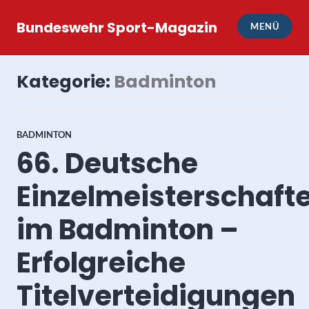
Zum
Inhalt
Bundeswehr Sport-Magazin
MENÜ
springen
Kategorie:
Badminton
BADMINTON
66. Deutsche
Einzelmeisterschaft
im Badminton –
Erfolgreiche
Titelverteidigungen