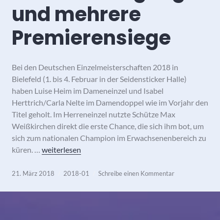
und mehrere
Premierensiege
Bei den Deutschen Einzelmeisterschaften 2018 in
Bielefeld (1. bis 4. Februar in der Seidensticker Halle)
haben Luise Heim im Dameneinzel und Isabel
Herttrich/Carla Nelte im Damendoppel wie im Vorjahr den
Titel geholt. Im Herreneinzel nutzte Schütze Max
Weißkirchen direkt die erste Chance, die sich ihm bot, um
sich zum nationalen Champion im Erwachsenenbereich zu
66. Deutsche Einzelmeisterschaften im Badminton – 
küren. …
weiterlesen
21. März 2018
2018-01
Schreibe einen Kommentar