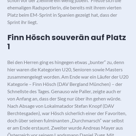
schon vor der Ziellinie ein wenig jubeln.“ Freute sich die
ehemaligen Radsportlerin, die bereits mit ihrem vierten
Platz beim EM-Sprint in Spanien gezeigt hat, dass der
Sprint ihr liegt.
Finn Hösch souverän auf Platz
1
Bei den Herren ging es hingegen etwas „bunter“ zu, denn
hier waren die Kategorien U20, Senioren sowie Masters
zusammengelegt worden. Am Ende war ein Läufer der U20
Kategorie – Finn Hösch (DAV Bergland München) – der
Schnellste des Tages. Genauso wie Paller, zeigte auch er
von Anfang an, dass der Sieg nur über ihn gehen würde.
Nach Absage von Lokalmatador Stefan Knopf (DAV
Berchtesgaden), war Hösch sicherlich einer der Favoriten,
doch über seinen fulminanten „Durchmarsch“ war selbst
er am Ende erstaunt. Zweiter wurde Andreas Mayer aus
Österreich vor seinem Landsmann Daniel Zugg. Mit