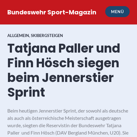
Zum
Inhalt
Bundeswehr Sport-Magazin
MENÜ
springen
ALLGEMEIN
,
SKIBERGSTEIGEN
Tatjana Paller und
Finn Hösch siegen
beim Jennerstier
Sprint
Beim heutigen Jennerstier Sprint, der sowohl als deutsche
als auch als österreichische Meisterschaft ausgetragen
wurde, siegten die Reservistin der Bundeswehr Tatjana
Paller und Finn Hösch (DAV Bergland München, U20). Sie