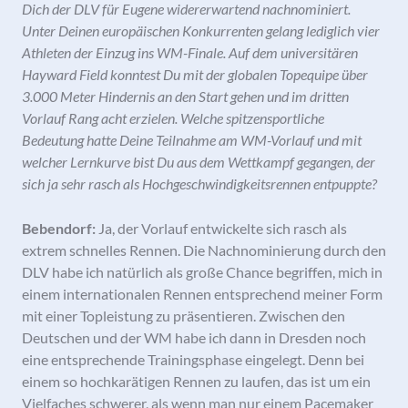
Dich der DLV für Eugene widererwartend nachnominiert.
Unter Deinen europäischen Konkurrenten gelang lediglich vier
Athleten der Einzug ins WM-Finale. Auf dem universitären
Hayward Field konntest Du mit der globalen Topequipe über
3.000 Meter Hindernis an den Start gehen und im dritten
Vorlauf Rang acht erzielen. Welche spitzensportliche
Bedeutung hatte Deine Teilnahme am WM-Vorlauf und mit
welcher Lernkurve bist Du aus dem Wettkampf gegangen, der
sich ja sehr rasch als Hochgeschwindigkeitsrennen entpuppte?
Bebendorf:
Ja, der Vorlauf entwickelte sich rasch als
extrem schnelles Rennen. Die Nachnominierung durch den
DLV habe ich natürlich als große Chance begriffen, mich in
einem internationalen Rennen entsprechend meiner Form
mit einer Topleistung zu präsentieren. Zwischen den
Deutschen und der WM habe ich dann in Dresden noch
eine entsprechende Trainingsphase eingelegt. Denn bei
einem so hochkarätigen Rennen zu laufen, das ist um ein
Vielfaches schwerer, als wenn man nur einem Pacemaker