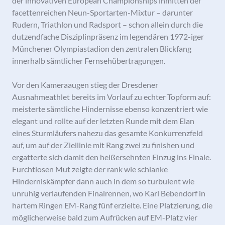
der innovativen European Championships inmitten der
facettenreichen Neun-Sportarten-Mixtur – darunter
Rudern, Triathlon und Radsport – schon allein durch die
dutzendfache Disziplinpräsenz im legendären 1972-iger
Münchener Olympiastadion den zentralen Blickfang
innerhalb sämtlicher Fernsehübertragungen.
Vor den Kameraaugen stieg der Dresdener
Ausnahmeathlet bereits im Vorlauf zu echter Topform auf:
meisterte sämtliche Hindernisse ebenso konzentriert wie
elegant und rollte auf der letzten Runde mit dem Elan
eines Sturmläufers nahezu das gesamte Konkurrenzfeld
auf, um auf der Ziellinie mit Rang zwei zu finishen und
ergatterte sich damit den heißersehnten Einzug ins Finale.
Furchtlosen Mut zeigte der rank wie schlanke
Hinderniskämpfer dann auch in dem so turbulent wie
unruhig verlaufenden Finalrennen, wo Karl Bebendorf in
hartem Ringen EM-Rang fünf erzielte. Eine Platzierung, die
möglicherweise bald zum Aufrücken auf EM-Platz vier