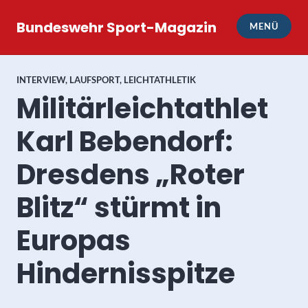
Zum
Inhalt
Bundeswehr Sport-Magazin
MENÜ
springen
INTERVIEW
,
LAUFSPORT
,
LEICHTATHLETIK
Militärleichtathlet
Karl Bebendorf:
Dresdens „Roter
Blitz“ stürmt in
Europas
Hindernisspitze