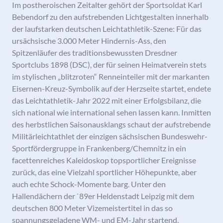
Im postheroischen Zeitalter gehört der Sportsoldat Karl
Bebendorf zu den aufstrebenden Lichtgestalten innerhalb
der laufstarken deutschen Leichtathletik-Szene: Für das
ursächsische 3.000 Meter Hindernis-Ass, den
Spitzenläufer des traditionsbewussten Dresdner
Sportclubs 1898 (DSC), der für seinen Heimatverein stets
im stylischen „blitzroten“ Renneinteiler mit der markanten
Eisernen-Kreuz-Symbolik auf der Herzseite startet, endete
das Leichtathletik-Jahr 2022 mit einer Erfolgsbilanz, die
sich national wie international sehen lassen kann. Inmitten
des herbstlichen Saisonausklangs schaut der aufstrebende
Militärleichtathlet der einzigen sächsischen Bundeswehr-
Sportfördergruppe in Frankenberg/Chemnitz in ein
facettenreiches Kaleidoskop topsportlicher Ereignisse
zurück, das eine Vielzahl sportlicher Höhepunkte, aber
auch echte Schock-Momente barg. Unter den
Hallendächern der `89er Heldenstadt Leipzig mit dem
deutschen 800 Meter Vizemeistertitel in das so
spannungsgeladene WM- und EM-Jahr startend,