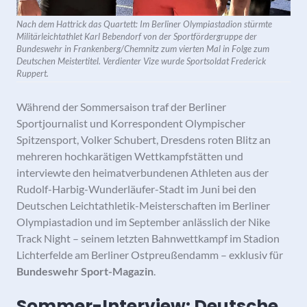
Nach dem Hattrick das Quartett: Im Berliner Olympiastadion stürmte
Militärleichtathlet Karl Bebendorf von der Sportfördergruppe der
Bundeswehr in Frankenberg/Chemnitz zum vierten Mal in Folge zum
Deutschen Meistertitel. Verdienter Vize wurde Sportsoldat Frederick
Ruppert.
Während der Sommersaison traf der Berliner
Sportjournalist und Korrespondent Olympischer
Spitzensport, Volker Schubert, Dresdens roten Blitz an
mehreren hochkarätigen Wettkampfstätten und
interviewte den heimatverbundenen Athleten aus der
Rudolf-Harbig-Wunderläufer-Stadt im Juni bei den
Deutschen Leichtathletik-Meisterschaften im Berliner
Olympiastadion und im September anlässlich der Nike
Track Night – seinem letzten Bahnwettkampf im Stadion
Lichterfelde am Berliner Ostpreußendamm – exklusiv für
Bundeswehr Sport-Magazin
.
Sommer-Interview: Deutsche