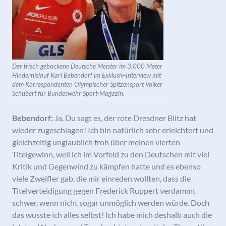
Der frisch gebackene Deutsche Meister im 3.000 Meter
Hindernislauf Karl Bebendorf im Exklusiv-Interview mit
dem Korrespondenten Olympischer Spitzensport Volker
Schubert für Bundeswehr Sport-Magazin.
Bebendorf:
Ja, Du sagt es, der rote Dresdner Blitz hat
wieder zugeschlagen! Ich bin natürlich sehr erleichtert und
gleichzeitig unglaublich froh über meinen vierten
Titelgewinn, weil ich im Vorfeld zu den Deutschen mit viel
Kritik und Gegenwind zu kämpfen hatte und es ebenso
viele Zweifler gab, die mir einreden wollten, dass die
Titelverteidigung gegen Frederick Ruppert verdammt
schwer, wenn nicht sogar unmöglich werden würde. Doch
das wusste ich alles selbst! Ich habe mich deshalb auch die