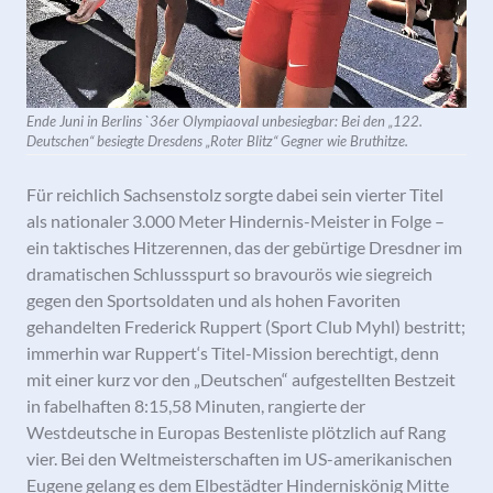
Ende Juni in Berlins `36er Olympiaoval unbesiegbar: Bei den „122.
Deutschen“ besiegte Dresdens „Roter Blitz“ Gegner wie Bruthitze.
Für reichlich Sachsenstolz sorgte dabei sein vierter Titel
als nationaler 3.000 Meter Hindernis-Meister in Folge –
ein taktisches Hitzerennen, das der gebürtige Dresdner im
dramatischen Schlussspurt so bravourös wie siegreich
gegen den Sportsoldaten und als hohen Favoriten
gehandelten Frederick Ruppert (Sport Club Myhl) bestritt;
immerhin war Ruppert‘s Titel-Mission berechtigt, denn
mit einer kurz vor den „Deutschen“ aufgestellten Bestzeit
in fabelhaften 8:15,58 Minuten, rangierte der
Westdeutsche in Europas Bestenliste plötzlich auf Rang
vier. Bei den Weltmeisterschaften im US-amerikanischen
Eugene gelang es dem Elbestädter Hinderniskönig Mitte