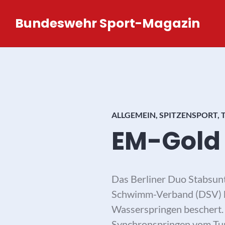
Zum
Bundeswehr Sport-Magazin
Inhalt
springen
ALLGEMEIN
,
SPITZENSPORT
,
EM-Gold 
Das Berliner Duo Stabsun
Schwimm-Verband (DSV) be
Wasserspringen beschert.
Synchronspringen vom Tur