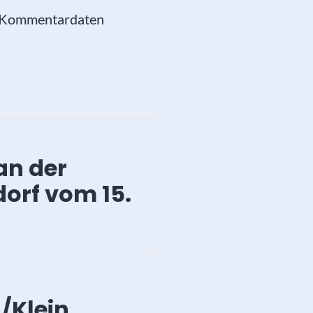
e Kommentardaten
 an der
orf vom 15.
/Klein