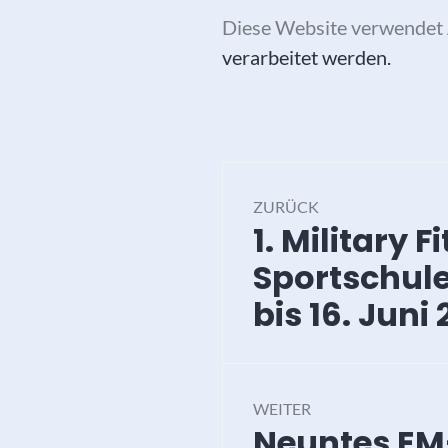
Diese Website verwendet 
verarbeitet werden.
Beitragsna
ZURÜCK
1. Military 
Vorheriger
Beitrag:
Sportschule
bis 16. Juni 
WEITER
Neuntes EM-
Nächster