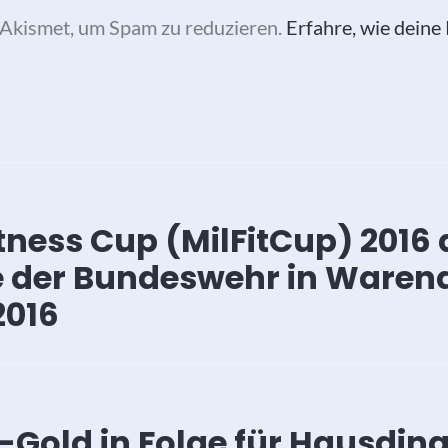
Akismet, um Spam zu reduzieren.
Erfahre, wie dein
vigation
Fitness Cup (MilFitCup) 2016
 der Bundeswehr in Warend
2016
Gold in Folge für Hausding