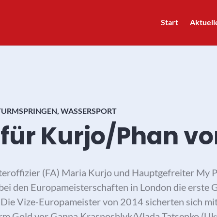
Start
Aktuell
TURMSPRINGEN
,
WASSERSPORT
für Kurjo/Phan v
teroffizier (FA) Maria Kurjo und Hauptgefreiter My
i den Europameisterschaften in London die erste G
 Die Vize-Europameister von 2014 sicherten sich mi
m Gold vor Ganna Krasnoshlyk/Vlada Tatsenko (Ukra