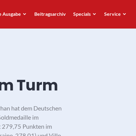
e Ausgabe
Beitragsarchiv
Specials
Service
om Turm
 Phan hat dem Deutschen
oldmedaille im
t 279,75 Punkten im
ine, 278,01) und Villo