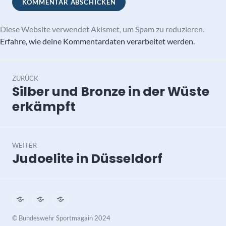
Diese Website verwendet Akismet, um Spam zu reduzieren.
Erfahre, wie deine Kommentardaten verarbeitet werden.
Beitragsnavigation
ZURÜCK
Silber und Bronze in der Wüste
Vorheriger
Beitrag:
erkämpft
WEITER
Judoelite in Düsseldorf
Nächster
Beitrag:
Impressum
Datenschutz
Kontakt
©️ Bundeswehr Sportmagain 2024