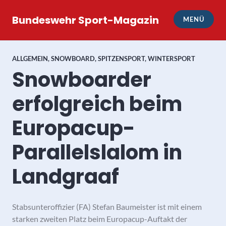
Zum
Inhalt
Bundeswehr Sport-Magazin
MENÜ
springen
ALLGEMEIN
,
SNOWBOARD
,
SPITZENSPORT
,
WINTERSPORT
Snowboarder
erfolgreich beim
Europacup-
Parallelslalom in
Landgraaf
Stabsunteroffizier (FA) Stefan Baumeister ist mit einem
starken zweiten Platz beim Europacup-Auftakt der