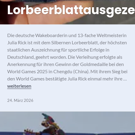
Lorbeerblattausgeze
Die deutsche Wakeboarderin und 13-fache Weltmeisterin
Julia Rick ist mit dem Silbernen Lorbeerblatt, der höchsten
staatlichen Auszeichnung für sportliche Erfolge in
Deutschland, geehrt worden. Die Verleihung erfolgte als
Anerkennung für ihren Gewinn der Goldmedaille bei den
World Games 2025 in Chengdu (China). Mit ihrem Sieg bei
den World Games bestätigte Julia Rick einmal mehr ihre …
Nach World-Games Gold: Julia Rick mit Silbernem Lorbeerbla
weiterlesen
24. März 2026