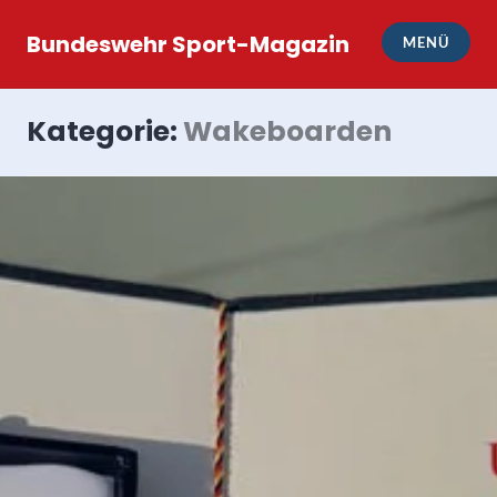
Zum
Inhalt
Bundeswehr Sport-Magazin
MENÜ
springen
Kategorie:
Wakeboarden