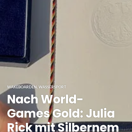
WAKEBOARDEN
,
WASSERSPORT
Nach World-
Games Gold: Julia
Rick mit Silbernem