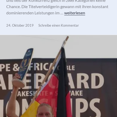
und ließ der Konkurrenz gleich in zwei Kategorien keine
Chance. Die Titelverteidigerin gewann mit ihren konstant
Julia Rick erneut erfolgreich
dominierenden Leistungen im …
weiterlesen
24. Oktober 2019
Schreibe einen Kommentar