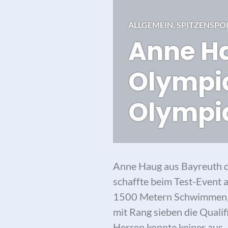
ALLGEMEIN
,
SPITZENSPO
Anne Ha
Olympia
Olympia
Anne Haug aus Bayreuth da
schaffte beim Test-Event 
1500 Metern Schwimmen, 
mit Rang sieben die Quali
Herren konnte keiner aus