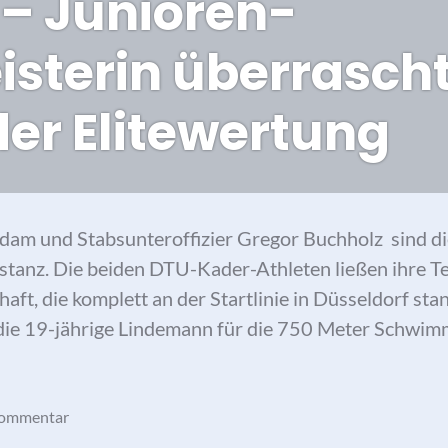
 – Junioren-
sterin überrascht
der Elitewertung
dam und Stabsunteroffizier Gregor Buchholz sind 
istanz. Die beiden DTU-Kader-Athleten ließen ihre T
ft, die komplett an der Startlinie in Düsseldorf stand
die 19-jährige Lindemann für die 750 Meter Schwim
mann und Stabsunteroffizier Gregor Buchholz erstma
Kommentar