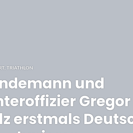
RT
,
TRIATHLON
Lindemann und
teroffizier Gregor
z erstmals Deuts