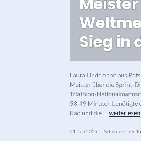
Meister
Weltmei
Sieg in 
Laura Lindemann aus Pots
Meister über die Sprint-D
Triathlon-Nationalmannscha
58:49 Minuten benötigte 
Laura Linde
Rad und die …
weiterlesen
21. Juli 2015
Schreibe einen 