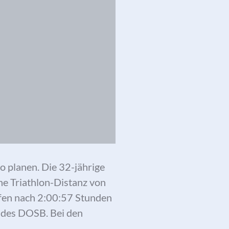
o planen. Die 32-jährige
he Triathlon-Distanz von
fen nach 2:00:57 Stunden
d des DOSB. Bei den
ympia-Qualifikation