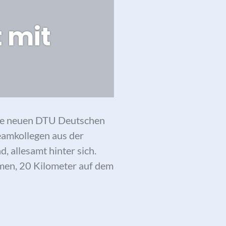
 mit
die neuen DTU Deutschen
eamkollegen aus der
, allesamt hinter sich.
men, 20 Kilometer auf dem
ls Deutsche Meister – Junioren-Weltmeisterin überra