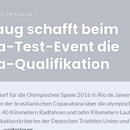
RT
,
TRIATHLON
ug schafft beim
-Test-Event die
-Qualifikation
rf für die Olympischen Spiele 2016 in Rio de Janeir
an der brasilianischen Copacabana über die olympisc
40 Kilometern Radfahren und zehn Kilometern Lau
fikationskriterien der Deutschen Triathlon Union un
Anne Haug schafft beim Olympia-Test-Event die Ol
 …
weiterlesen